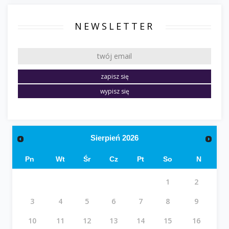
NEWSLETTER
Sierpień
2026
Pn
Wt
Śr
Cz
Pt
So
N
1
2
3
4
5
6
7
8
9
10
11
12
13
14
15
16