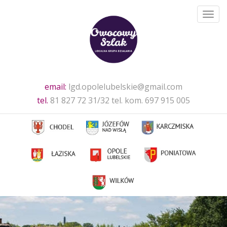
Toggl
navig
email:
lgd.opolelubelskie@gmail.com
tel.
81 827 72 31/32 tel. kom. 697 915 005