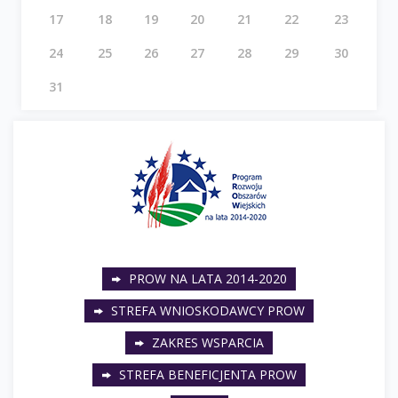
17
18
19
20
21
22
23
24
25
26
27
28
29
30
31
PROW NA LATA 2014-2020
STREFA WNIOSKODAWCY PROW
ZAKRES WSPARCIA
STREFA BENEFICJENTA PROW