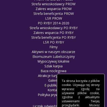
Strefa wnioskodawcy PROW
Zakres wsparcia PROW
Strefa beneficjenta PROW
LSR PROW
PO RYBY 2014-2020
Strefa wnioskodawcy PO RYBY
Zakres wsparcia PO RYBY
Strefa beneficjenta PO RYBY
LSR PO RYBY
Filmy
Aktywni w naszym obszarze
Ekomuzeum Lubelszczyzny
Wypoczywaj lokalnie
Szlak karpia
Baza noclegowa
Atrakcje turystyczne
Galeria
Ta strona korzysta z plików
cookie. Używając tej strony
E-publikacje
wyrażasz zgodę na
Kontakt
używanie plików cookie,
Polityka prywatności
zgodnie z aktualnymi
ustawieniami Twojej
przeglądarki. Możesz
Licznik odwiedzin: 8378784