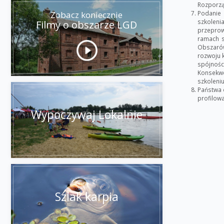
Rozporzą
Podanie 
Zobacz koniecznie
szkoleni
Filmy o obszarze LGD
przeprow
ramach s
Obszarów 
rozwoju k
spójnośc
Konsekwe
szkoleniu
Państwa 
profilowa
Wypoczywaj Lokalnie
Szlak karpia