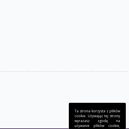
Ta strona korzysta z plików
cookie. Używając tej strony
wyrażasz zgodę na
używanie plików cookie,