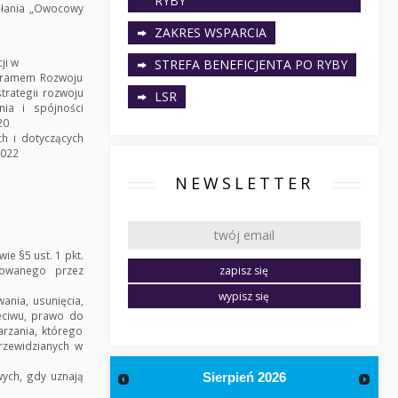
RYBY
ałania „Owocowy
ZAKRES WSPARCIA
ji w
STREFA BENEFICJENTA PO RYBY
ogramem Rozwoju
trategii rozwoju
LSR
nia i spójności
20
ch i dotyczących
2022
NEWSLETTER
e §5 ust. 1 pkt.
rowanego przez
nia, usunięcia,
eciwu, prawo do
rzania, którego
rzewidzianych w
ych, gdy uznają
Sierpień
2026