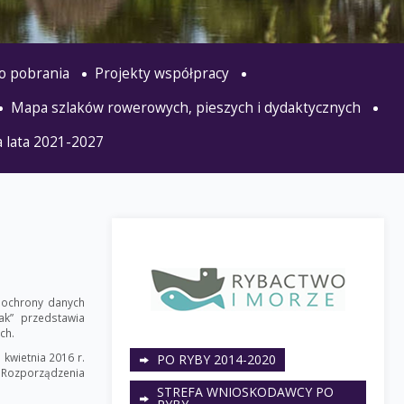
o pobrania
Projekty współpracy
Mapa szlaków rowerowych, pieszych i dydaktycznych
 lata 2021-2027
 ochrony danych
k” przedstawia
ch.
kwietnia 2016 r.
PO RYBY 2014-2020
 2 Rozporządzenia
STREFA WNIOSKODAWCY PO