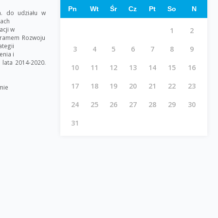
Pn
Wt
Śr
Cz
Pt
So
N
. do udziału w
mach
cji w
1
2
ogramem Rozwoju
tegii
3
4
5
6
7
8
9
nia i
 lata 2014-2020.
10
11
12
13
14
15
16
17
18
19
20
21
22
23
mie
24
25
26
27
28
29
30
31