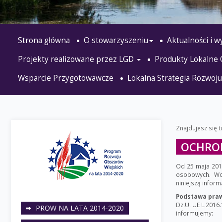
Strona główna
O stowarzyszeniu
Aktualności i 
Projekty realizowane przez LGD
Produkty Lokalne
Wsparcie Przygotowawcze
Lokalna Strategia Rozwoju
Znajdujesz się t
OCHRO
Od 25 maja 201
osobowych. Wo
niniejszą infor
Podstawa pra
Dz.U. UE L.2016.
PROW NA LATA 2014-2020
informujemy: