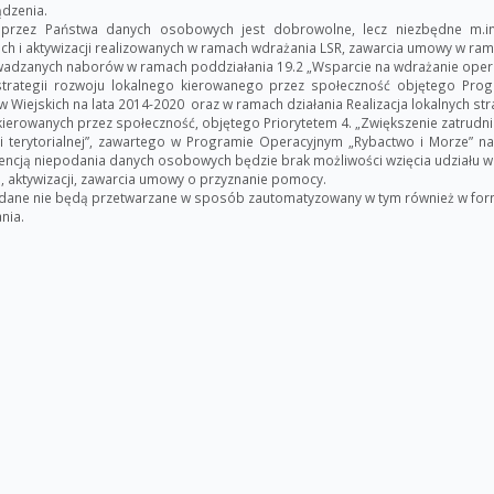
dzenia.
przez Państwa danych osobowych jest dobrowolne, lecz niezbędne m.in
ach i aktywizacji realizowanych w ramach wdrażania LSR, zawarcia umowy w ra
adzanych naborów w ramach poddziałania 19.2 „Wsparcie na wdrażanie opera
trategii rozwoju lokalnego kierowanego przez społeczność objętego Pr
Wiejskich na lata 2014-2020 oraz w ramach działania Realizacja lokalnych stra
ierowanych przez społeczność, objętego Priorytetem 4. „Zwiększenie zatrudnie
i terytorialnej”, zawartego w Programie Operacyjnym „Rybactwo i Morze” na
ncją niepodania danych osobowych będzie brak możliwości wzięcia udziału w
, aktywizacji, zawarcia umowy o przyznanie pomocy.
dane nie będą przetwarzane w sposób zautomatyzowany w tym również w for
nia.