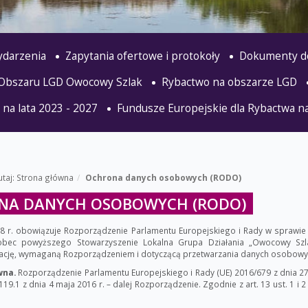
wydarzenia
Zapytania ofertowe i protokoły
Dokumenty d
 Obszaru LGD Owocowy Szlak
Rybactwo na obszarze LGD
 na lata 2023 - 2027
Fundusze Europejskie dla Rybactwa na
utaj:
Strona główna
Ochrona danych osobowych (RODO)
NA DANYCH OSOBOWYCH (RODO)
8 r. obowiązuje Rozporządzenie Parlamentu Europejskiego i Rady w sprawie
bec powyższego Stowarzyszenie Lokalna Grupa Działania „Owocowy Szla
mację, wymaganą Rozporządzeniem i dotyczącą przetwarzania danych osobowy
wna.
Rozporządzenie Parlamentu Europejskiego i Rady (UE) 2016/679 z dnia 27 
119.1 z dnia 4 maja 2016 r. – dalej Rozporządzenie. Zgodnie z art. 13 ust. 1 i