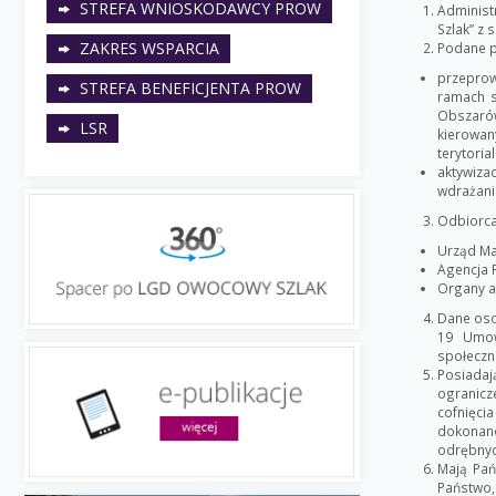
STREFA WNIOSKODAWCY PROW
Administ
Szlak” z 
ZAKRES WSPARCIA
Podane p
przeprow
STREFA BENEFICJENTA PROW
ramach s
Obszarów
LSR
kierowan
terytoria
aktywiza
wdrażani
Odbiorca
Urząd Ma
Agencja R
Organy a
Dane oso
19 Umow
społeczn
Posiadaj
ogranicz
cofnięci
dokonano
odrębnyc
Mają Pań
Państwo,