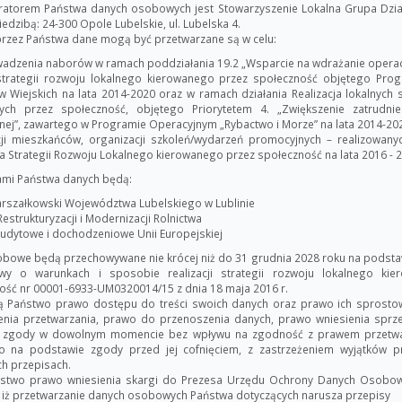
ratorem Państwa danych osobowych jest Stowarzyszenie Lokalna Grupa Dzi
siedzibą: 24-300 Opole Lubelskie, ul. Lubelska 4.
rzez Państwa dane mogą być przetwarzane są w celu:
adzenia naborów w ramach poddziałania 19.2 „Wsparcie na wdrażanie operac
trategii rozwoju lokalnego kierowanego przez społeczność objętego Pr
 Wiejskich na lata 2014-2020 oraz w ramach działania Realizacja lokalnych s
ych przez społeczność, objętego Priorytetem 4. „Zwiększenie zatrudnie
lnej”, zawartego w Programie Operacyjnym „Rybactwo i Morze” na lata 2014-20
cji mieszkańców, organizacji szkoleń/wydarzeń promocyjnych – realizowany
a Strategii Rozwoju Lokalnego kierowanego przez społeczność na lata 2016 - 
mi Państwa danych będą:
rszałkowski Województwa Lubelskiego w Lublinie
estrukturyzacji i Modernizacji Rolnictwa
udytowe i dochodzeniowe Unii Europejskiej
bowe będą przechowywane nie krócej niż do 31 grudnia 2028 roku na podstawi
y o warunkach i sposobie realizacji strategii rozwoju lokalnego kie
ość nr 00001-6933-UM0320014/15 z dnia 18 maja 2016 r.
ą Państwo prawo dostępu do treści swoich danych oraz prawo ich sprostowa
enia przetwarzania, prawo do przenoszenia danych, prawo wniesienia sprz
a zgody w dowolnym momencie bez wpływu na zgodność z prawem przetwa
 na podstawie zgody przed jej cofnięciem, z zastrzeżeniem wyjątków p
h przepisach.
stwo prawo wniesienia skargi do Prezesa Urzędu Ochrony Danych Osobow
 iż przetwarzanie danych osobowych Państwa dotyczących narusza przepisy