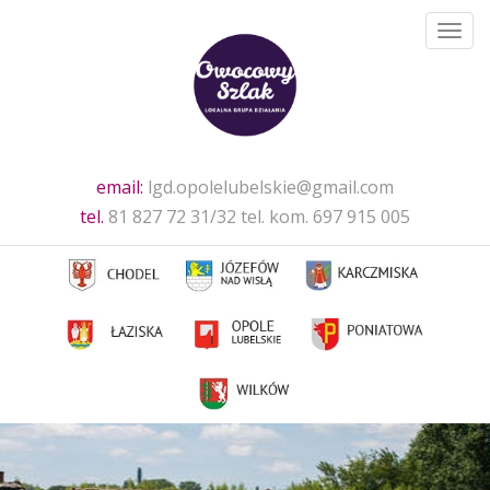
Toggl
navig
email:
lgd.opolelubelskie@gmail.com
tel.
81 827 72 31/32 tel. kom. 697 915 005