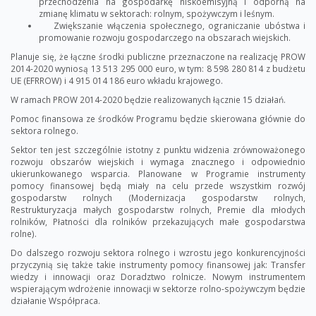
przechodzenia na gospodarkę niskoemisyjną i odporną na
zmianę klimatu w sektorach: rolnym, spożywczym i leśnym.
Zwiększanie włączenia społecznego, ograniczanie ubóstwa i
promowanie rozwoju gospodarczego na obszarach wiejskich.
Planuje się, że łączne środki publiczne przeznaczone na realizację PROW
2014-2020 wyniosą 13 513 295 000 euro, w tym: 8 598 280 814 z budżetu
UE (EFRROW) i 4 915 014 186 euro wkładu krajowego.
W ramach PROW 2014-2020 będzie realizowanych łącznie 15 działań.
Pomoc finansowa ze środków Programu będzie skierowana głównie do
sektora rolnego.
Sektor ten jest szczególnie istotny z punktu widzenia zrównoważonego
rozwoju obszarów wiejskich i wymaga znacznego i odpowiednio
ukierunkowanego wsparcia. Planowane w Programie instrumenty
pomocy finansowej będą miały na celu przede wszystkim rozwój
gospodarstw rolnych (Modernizacja gospodarstw rolnych,
Restrukturyzacja małych gospodarstw rolnych, Premie dla młodych
rolników, Płatności dla rolników przekazujących małe gospodarstwa
rolne).
Do dalszego rozwoju sektora rolnego i wzrostu jego konkurencyjności
przyczynią się także takie instrumenty pomocy finansowej jak: Transfer
wiedzy i innowacji oraz Doradztwo rolnicze. Nowym instrumentem
wspierającym wdrożenie innowacji w sektorze rolno-spożywczym będzie
działanie Współpraca.