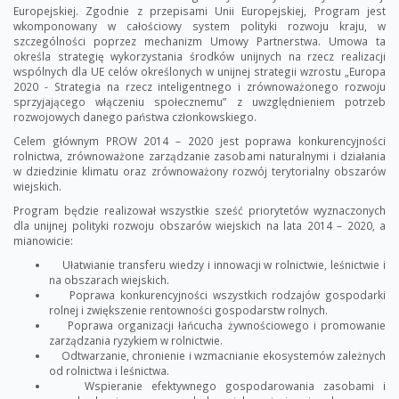
Europejskiej. Zgodnie z przepisami Unii Europejskiej, Program jest
wkomponowany w całościowy system polityki rozwoju kraju, w
szczególności poprzez mechanizm Umowy Partnerstwa. Umowa ta
określa strategię wykorzystania środków unijnych na rzecz realizacji
wspólnych dla UE celów określonych w unijnej strategii wzrostu „Europa
2020 - Strategia na rzecz inteligentnego i zrównoważonego rozwoju
sprzyjającego włączeniu społecznemu” z uwzględnieniem potrzeb
rozwojowych danego państwa członkowskiego.
Celem głównym PROW 2014 – 2020 jest poprawa konkurencyjności
rolnictwa, zrównoważone zarządzanie zasobami naturalnymi i działania
w dziedzinie klimatu oraz zrównoważony rozwój terytorialny obszarów
wiejskich.
Program będzie realizował wszystkie sześć priorytetów wyznaczonych
dla unijnej polityki rozwoju obszarów wiejskich na lata 2014 – 2020, a
mianowicie:
Ułatwianie transferu wiedzy i innowacji w rolnictwie, leśnictwie i
na obszarach wiejskich.
Poprawa konkurencyjności wszystkich rodzajów gospodarki
rolnej i zwiększenie rentowności gospodarstw rolnych.
Poprawa organizacji łańcucha żywnościowego i promowanie
zarządzania ryzykiem w rolnictwie.
Odtwarzanie, chronienie i wzmacnianie ekosystemów zależnych
od rolnictwa i leśnictwa.
Wspieranie efektywnego gospodarowania zasobami i