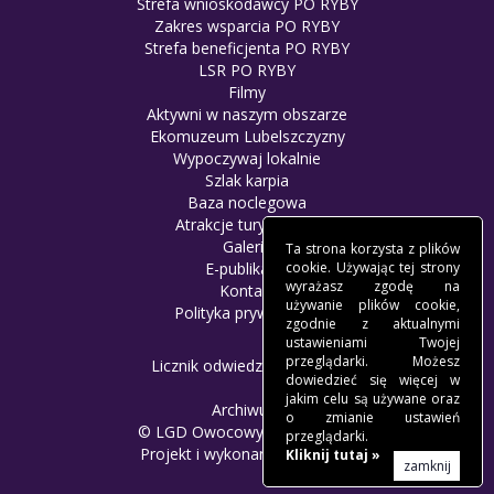
Strefa wnioskodawcy PO RYBY
Zakres wsparcia PO RYBY
Strefa beneficjenta PO RYBY
LSR PO RYBY
Filmy
Aktywni w naszym obszarze
Ekomuzeum Lubelszczyzny
Wypoczywaj lokalnie
Szlak karpia
Baza noclegowa
Atrakcje turystyczne
Galeria
Ta strona korzysta z plików
cookie. Używając tej strony
E-publikacje
wyrażasz zgodę na
Kontakt
używanie plików cookie,
Polityka prywatności
zgodnie z aktualnymi
ustawieniami Twojej
przeglądarki. Możesz
Licznik odwiedzin: 8377961
dowiedzieć się więcej w
jakim celu są używane oraz
Archiwum
o zmianie ustawień
© LGD Owocowy Szlak - 2017.
przeglądarki.
Projekt i wykonanie -
Freeline
.
Kliknij tutaj »
zamknij