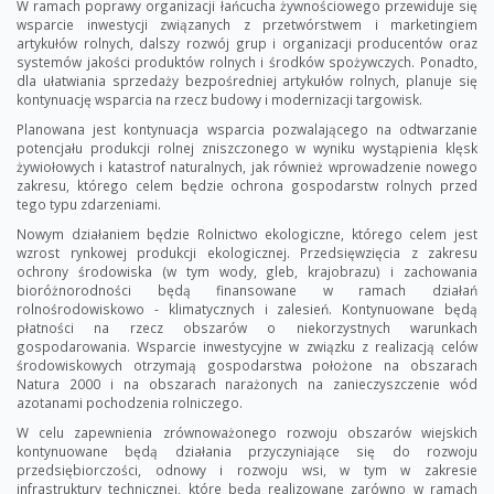
W ramach poprawy organizacji łańcucha żywnościowego przewiduje się
wsparcie inwestycji związanych z przetwórstwem i marketingiem
artykułów rolnych, dalszy rozwój grup i organizacji producentów oraz
systemów jakości produktów rolnych i środków spożywczych. Ponadto,
dla ułatwiania sprzedaży bezpośredniej artykułów rolnych, planuje się
kontynuację wsparcia na rzecz budowy i modernizacji targowisk.
Planowana jest kontynuacja wsparcia pozwalającego na odtwarzanie
potencjału produkcji rolnej zniszczonego w wyniku wystąpienia klęsk
żywiołowych i katastrof naturalnych, jak również wprowadzenie nowego
zakresu, którego celem będzie ochrona gospodarstw rolnych przed
tego typu zdarzeniami.
Nowym działaniem będzie Rolnictwo ekologiczne, którego celem jest
wzrost rynkowej produkcji ekologicznej. Przedsięwzięcia z zakresu
ochrony środowiska (w tym wody, gleb, krajobrazu) i zachowania
bioróżnorodności będą finansowane w ramach działań
rolnośrodowiskowo - klimatycznych i zalesień. Kontynuowane będą
płatności na rzecz obszarów o niekorzystnych warunkach
gospodarowania. Wsparcie inwestycyjne w związku z realizacją celów
środowiskowych otrzymają gospodarstwa położone na obszarach
Natura 2000 i na obszarach narażonych na zanieczyszczenie wód
azotanami pochodzenia rolniczego.
W celu zapewnienia zrównoważonego rozwoju obszarów wiejskich
kontynuowane będą działania przyczyniające się do rozwoju
przedsiębiorczości, odnowy i rozwoju wsi, w tym w zakresie
infrastruktury technicznej, które będą realizowane zarówno w ramach