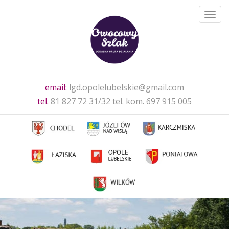
Toggl
navig
email:
lgd.opolelubelskie@gmail.com
tel.
81 827 72 31/32 tel. kom. 697 915 005