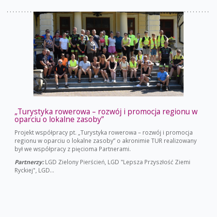
„Turystyka rowerowa – rozwój i promocja regionu w
oparciu o lokalne zasoby”
Projekt współpracy pt. „Turystyka rowerowa – rozwój i promocja
regionu w oparciu o lokalne zasoby” o akronimie TUR realizowany
był we współpracy z pięcioma Partnerami.
Partnerzy:
LGD Zielony Pierścień, LGD "Lepsza Przyszłość Ziemi
Ryckiej", LGD...