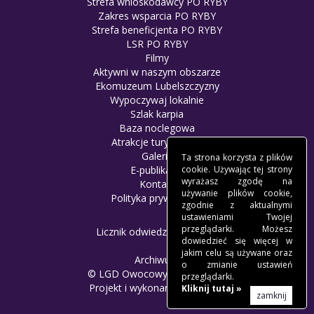
Strefa wnioskodawcy PO RYBY
Zakres wsparcia PO RYBY
Strefa beneficjenta PO RYBY
LSR PO RYBY
Filmy
Aktywni w naszym obszarze
Ekomuzeum Lubelszczyzny
Wypoczywaj lokalnie
Szlak karpia
Baza noclegowa
Atrakcje turystyczne
Galeria
Ta strona korzysta z plików
cookie. Używając tej strony
E-publikacje
wyrażasz zgodę na
Kontakt
używanie plików cookie,
Polityka prywatności
zgodnie z aktualnymi
ustawieniami Twojej
przeglądarki. Możesz
Licznik odwiedzin: 8378684
dowiedzieć się więcej w
jakim celu są używane oraz
Archiwum
o zmianie ustawień
© LGD Owocowy Szlak - 2017.
przeglądarki.
Projekt i wykonanie -
Freeline
.
Kliknij tutaj »
zamknij