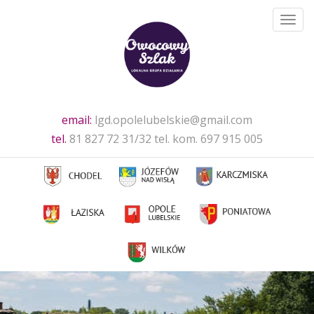
Toggl
navig
email:
lgd.opolelubelskie@gmail.com
tel.
81 827 72 31/32 tel. kom. 697 915 005