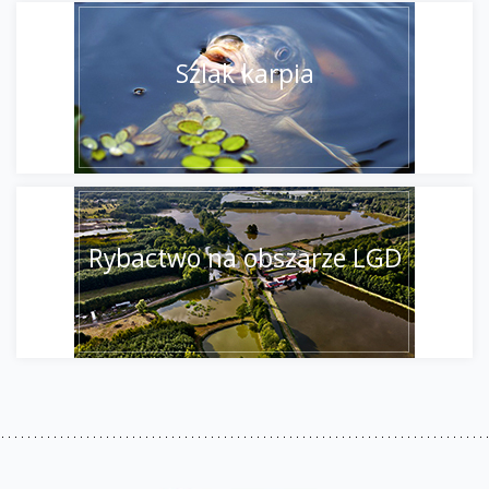
Szlak karpia
Rybactwo na obszarze LGD