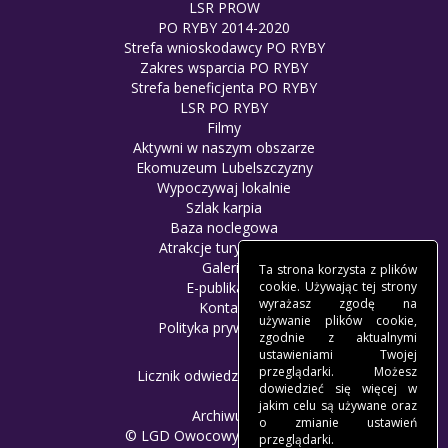
LSR PROW
PO RYBY 2014-2020
Strefa wnioskodawcy PO RYBY
Zakres wsparcia PO RYBY
Strefa beneficjenta PO RYBY
LSR PO RYBY
Filmy
Aktywni w naszym obszarze
Ekomuzeum Lubelszczyzny
Wypoczywaj lokalnie
Szlak karpia
Baza noclegowa
Atrakcje turystyczne
Galeria
Ta strona korzysta z plików
cookie. Używając tej strony
E-publikacje
wyrażasz zgodę na
Kontakt
używanie plików cookie,
Polityka prywatności
zgodnie z aktualnymi
ustawieniami Twojej
przeglądarki. Możesz
Licznik odwiedzin: 8378632
dowiedzieć się więcej w
jakim celu są używane oraz
Archiwum
o zmianie ustawień
© LGD Owocowy Szlak - 2017.
przeglądarki.