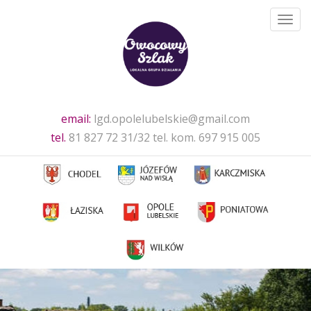
Toggl
navig
email:
lgd.opolelubelskie@gmail.com
tel.
81 827 72 31/32 tel. kom. 697 915 005