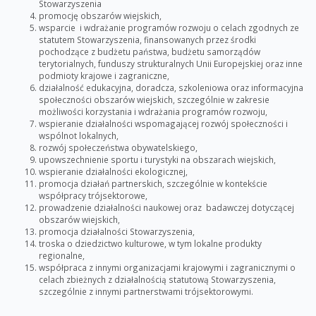
Stowarzyszenia
promocję obszarów wiejskich,
wsparcie i wdrażanie programów rozwoju o celach zgodnych ze
statutem Stowarzyszenia, finansowanych przez środki
pochodzące z budżetu państwa, budżetu samorządów
terytorialnych, funduszy strukturalnych Unii Europejskiej oraz inne
podmioty krajowe i zagraniczne,
działalność edukacyjna, doradcza, szkoleniowa oraz informacyjna
społeczności obszarów wiejskich, szczególnie w zakresie
możliwości korzystania i wdrażania programów rozwoju,
wspieranie działalności wspomagającej rozwój społeczności i
wspólnot lokalnych,
rozwój społeczeństwa obywatelskiego,
upowszechnienie sportu i turystyki na obszarach wiejskich,
wspieranie działalności ekologicznej,
promocja działań partnerskich, szczególnie w kontekście
współpracy trójsektorowe,
prowadzenie działalności naukowej oraz badawczej dotyczącej
obszarów wiejskich,
promocja działalności Stowarzyszenia,
troska o dziedzictwo kulturowe, w tym lokalne produkty
regionalne,
współpraca z innymi organizacjami krajowymi i zagranicznymi o
celach zbieżnych z działalnością statutową Stowarzyszenia,
szczególnie z innymi partnerstwami trójsektorowymi.